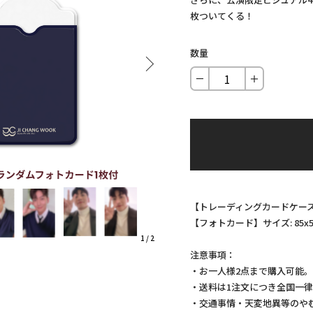
枚ついてくる！
数量
－
＋
【トレーディングカードケース】サイ
【フォトカード】サイズ: 85x
1
/
2
注意事項：
・お一人様2点まで購入可能
・送料は1注文につき全国一律1
・交通事情・天変地異等のや