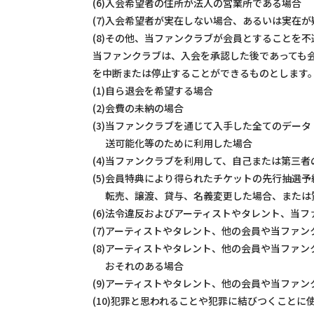
(6)入会希望者の住所が法人の営業所である場合
(7)入会希望者が実在しない場合、あるいは実在が
(8)その他、当ファンクラブが会員とすることを
当ファンクラブは、入会を承認した後であっても
を中断または停止することができるものとします
(1)自ら退会を希望する場合
(2)会費の未納の場合
(3)当ファンクラブを通じて入手した全てのデー
送可能化等のために利用した場合
(4)当ファンクラブを利用して、自己または第三
(5)会員特典により得られたチケットの先行抽選
転売、譲渡、貸与、名義変更した場合、または
(6)法令違反およびアーティストやタレント、当
(7)アーティストやタレント、他の会員や当ファ
(8)アーティストやタレント、他の会員や当ファ
おそれのある場合
(9)アーティストやタレント、他の会員や当ファ
(10)犯罪と思われることや犯罪に結びつくことに