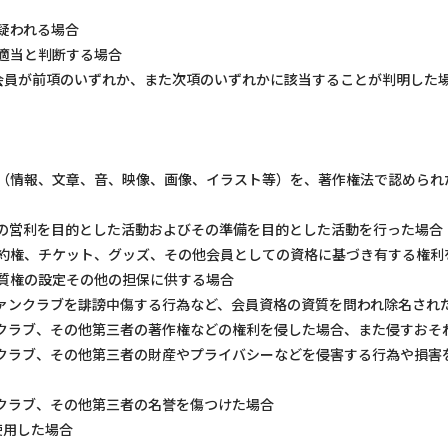
疑われる場合
不適当と判断する場合
会員が前項のいずれか、また次項のいずれかに該当することが判明した
。
タ（情報、文章、音、映像、画像、イラスト等）を、著作権法で認めら
者の営利を目的とした活動およびその準備を目的とした活動を行った場合
予約権、チケット、グッズ、その他会員としての資格に基づき有する権
質権の設定その他の担保に供する場合
ファンクラブを誹謗中傷する行為など、会員資格の資質を問われ除名され
ンクラブ、その他第三者の著作権などの権利を侵した場合、また侵すおそ
ンクラブ、その他第三者の財産やプライバシーなどを侵害する行為や損
ンクラブ、その他第三者の名誉を傷つけた場合
使用した場合