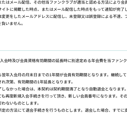
またはメール配信、その他当ファンクラブが適当と認める方法により会
サイトに掲載した時点、またはメール配信した時点をもって通知が完了
は変更をしたメールアドレスに配信し、未登録又は誤登録による不達、プ
を負いません。
は入会時及び会員資格有効期間の延長時に別途定める年会費を当ファンク
ら翌年入会月の月末日までの1年間が会員有効期間となります。継続し
され次第、有効期間の1年延長となります。
了しなかった場合は、本契約は契約期間満了となり自動退会となります
ても再度新規入会手続きを行って頂き、新しい会員番号になります。そ
行わないものとします。
所定の方法にて退会手続きを行うものとします。退会した場合、すでに